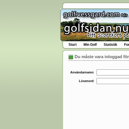
Start
Min Golf
Statistik
Fo
Du måste vara inloggad för
Användarnamn
:
Lösenord
: