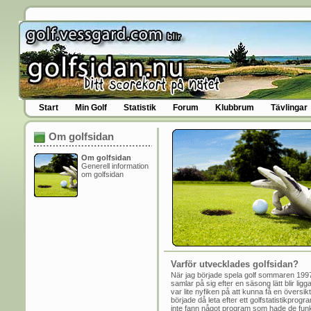
Start
Min Golf
Statistik
Forum
Klubbrum
Tävlingar
Om golfsidan
Om golfsidan
Generell information
om golfsidan
Varför utvecklades golfsidan?
När jag började spela golf sommaren 1997
samlar på sig efter en säsong lätt blir li
var lite nyfiken på att kunna få en översik
började då leta efter ett golfstatistikpro
inte fann något program som hade de funk