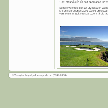
1998 att utveckla en golf-applikation för 
Senare väcktes iden att utveckla en webbs
krisen i it branshen 2001 så tog projektet r
versionen av golf.vessgard.com färdig lagom
© Vessgård http://golf.vessgard.com (2002-2008)