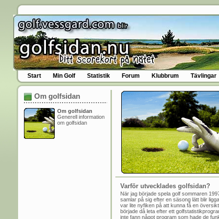
Start
Min Golf
Statistik
Forum
Klubbrum
Tävlingar
Om golfsidan
Om golfsidan
Generell information
om golfsidan
Varför utvecklades golfsidan?
När jag började spela golf sommaren 1997
samlar på sig efter en säsong lätt blir li
var lite nyfiken på att kunna få en översik
började då leta efter ett golfstatistikpro
inte fann något program som hade de funk