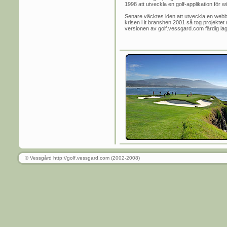
1998 att utveckla en golf-applikation för 
Senare väcktes iden att utveckla en webbs
krisen i it branshen 2001 så tog projektet r
versionen av golf.vessgard.com färdig lagom
© Vessgård http://golf.vessgard.com (2002-2008)