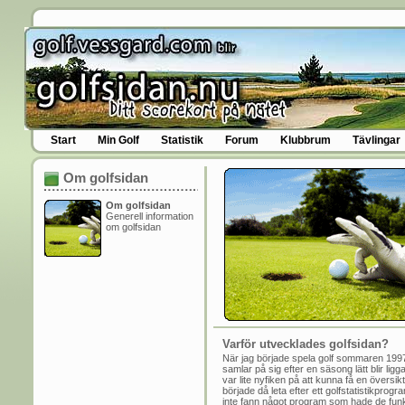
Start
Min Golf
Statistik
Forum
Klubbrum
Tävlingar
Om golfsidan
Om golfsidan
Generell information
om golfsidan
Varför utvecklades golfsidan?
När jag började spela golf sommaren 1997
samlar på sig efter en säsong lätt blir li
var lite nyfiken på att kunna få en översik
började då leta efter ett golfstatistikpro
inte fann något program som hade de funk