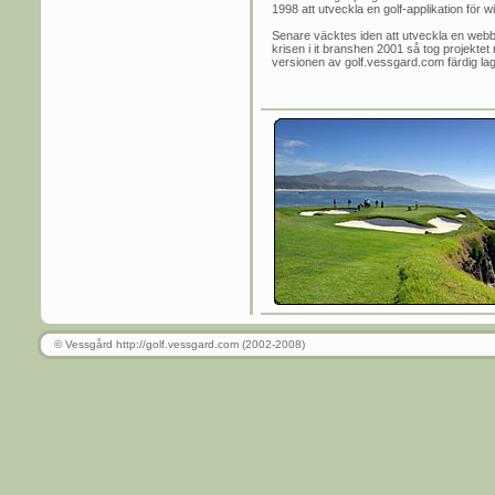
1998 att utveckla en golf-applikation för 
Senare väcktes iden att utveckla en webbs
krisen i it branshen 2001 så tog projektet r
versionen av golf.vessgard.com färdig lagom
© Vessgård http://golf.vessgard.com (2002-2008)