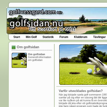
Start
Min Golf
Statistik
Forum
Klubbrum
Tävlingar
Om golfsidan
Om golfsidan
Generell information
om golfsidan
Varför utvecklades golfsidan?
När jag började spela golf sommaren 1997
samlar på sig efter en säsong lätt blir li
var lite nyfiken på att kunna få en översik
började då leta efter ett golfstatistikpro
inte fann något program som hade de funk