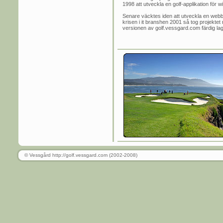
1998 att utveckla en golf-applikation för 
Senare väcktes iden att utveckla en webbs
krisen i it branshen 2001 så tog projektet r
versionen av golf.vessgard.com färdig lagom
© Vessgård http://golf.vessgard.com (2002-2008)