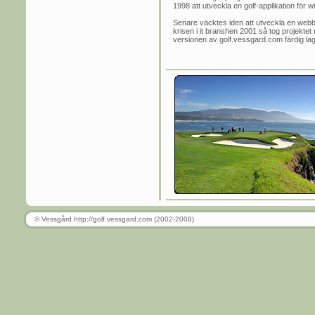
1998 att utveckla en golf-applikation för 
Senare väcktes iden att utveckla en webbs
krisen i it branshen 2001 så tog projektet r
versionen av golf.vessgard.com färdig lagom
© Vessgård http://golf.vessgard.com (2002-2008)