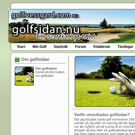
Start
Min Golf
Statistik
Forum
Klubbrum
Tävlingar
Om golfsidan
Om golfsidan
Generell information
om golfsidan
Varför utvecklades golfsidan?
När jag började spela golf sommaren 1997
samlar på sig efter en säsong lätt blir li
var lite nyfiken på att kunna få en översik
började då leta efter ett golfstatistikpro
inte fann något program som hade de funk