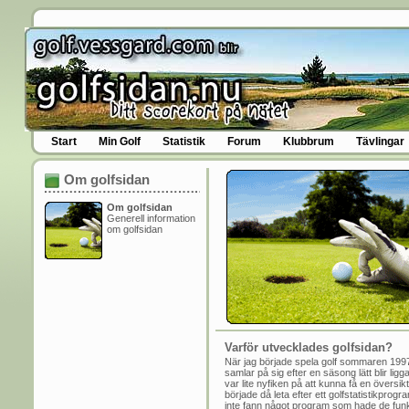
Start
Min Golf
Statistik
Forum
Klubbrum
Tävlingar
Om golfsidan
Om golfsidan
Generell information
om golfsidan
Varför utvecklades golfsidan?
När jag började spela golf sommaren 1997
samlar på sig efter en säsong lätt blir li
var lite nyfiken på att kunna få en översik
började då leta efter ett golfstatistikpro
inte fann något program som hade de funk