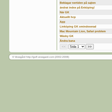
Beklagar nertiden på sajten
ändrat index på Enköping!
När GK
Aktuellt hcp
App
Linköping GK omindexerad
Mac Mountain Lion, Safari problem
Wäsby GK
Ändra bana
© Vessgård http://golf.vessgard.com (2002-2008)