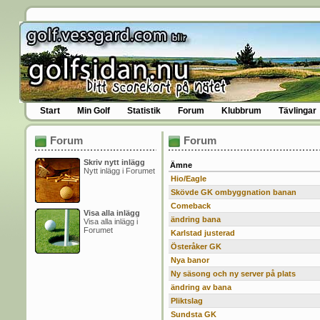
Start
Min Golf
Statistik
Forum
Klubbrum
Tävlingar
Forum
Forum
Skriv nytt inlägg
Ämne
Nytt inlägg i Forumet
Hio/Eagle
Skövde GK ombyggnation banan
Comeback
Visa alla inlägg
ändring bana
Visa alla inlägg i
Forumet
Karlstad justerad
Österåker GK
Nya banor
Ny säsong och ny server på plats
ändring av bana
Pliktslag
Sundsta GK