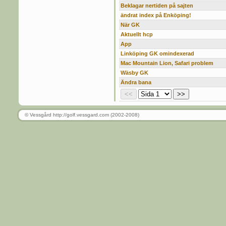
Beklagar nertiden på sajten
ändrat index på Enköping!
När GK
Aktuellt hcp
App
Linköping GK omindexerad
Mac Mountain Lion, Safari problem
Wäsby GK
Ändra bana
© Vessgård http://golf.vessgard.com (2002-2008)