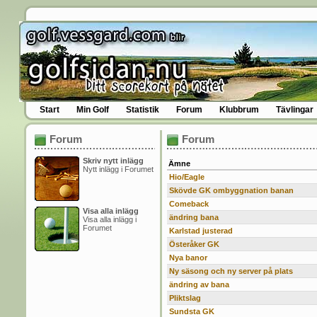
Start
Min Golf
Statistik
Forum
Klubbrum
Tävlingar
Forum
Forum
Skriv nytt inlägg
Ämne
Nytt inlägg i Forumet
Hio/Eagle
Skövde GK ombyggnation banan
Comeback
Visa alla inlägg
ändring bana
Visa alla inlägg i
Forumet
Karlstad justerad
Österåker GK
Nya banor
Ny säsong och ny server på plats
ändring av bana
Pliktslag
Sundsta GK