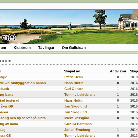
rum
Klubbrum
Tävlingar
Om Golfsidan
Forum
e
Skapat av
Antal svar
Skap
Eagle
Patric Delin
0
2019
de GK ombyggnation banan
Hans Hultin
0
2016
eback
Carl Olsson
1
2016
ing bana
Tommy Leidebrant
1
2016
tad justerad
Hans Hultin
0
2015
råker GK
Jan Skoglund
1
2015
banor
Jan Skoglund
0
2015
äsong och ny server på plats
Micke Vessgård
0
2015
ing av bana
Gunilla Hardman
1
2014
slag
Johan Erneberg
1
2014
sta GK
Tommy Leidebrant
0
2013