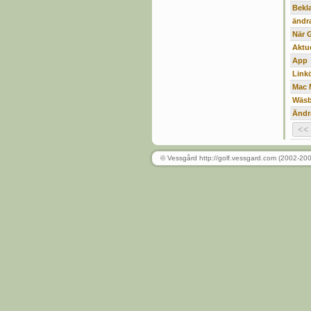
Bekla
ändr
När 
Aktue
App
Link
Mac 
Wäs
Ändr
© Vessgård http://golf.vessgard.com (2002-20