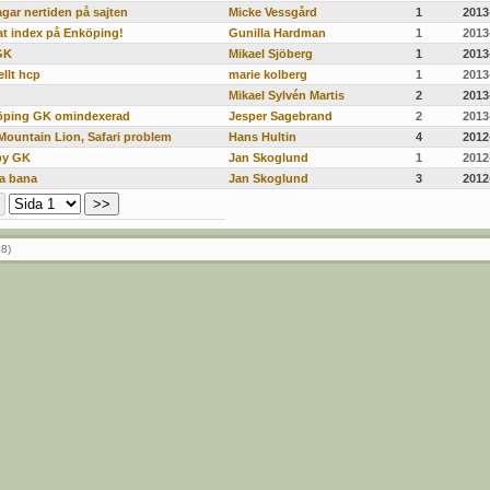
gar nertiden på sajten
Micke Vessgård
1
2013
at index på Enköping!
Gunilla Hardman
1
2013
GK
Mikael Sjöberg
1
2013
llt hcp
marie kolberg
1
2013
Mikael Sylvén Martis
2
2013
öping GK omindexerad
Jesper Sagebrand
2
2013
Mountain Lion, Safari problem
Hans Hultin
4
2012
by GK
Jan Skoglund
1
2012
a bana
Jan Skoglund
3
2012
08)