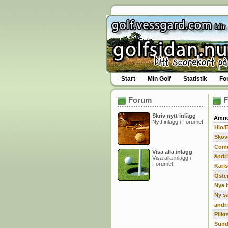
Start
Min Golf
Statistik
Fo
Forum
Skriv nytt inlägg
Ämn
Nytt inlägg i Forumet
Hio/
Sköv
Com
Visa alla inlägg
ändr
Visa alla inlägg i
Forumet
Karls
Öste
Nya 
Ny s
ändr
Plikt
Sund