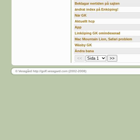
Beklagar nertiden på sajten
ändrat index på Enköping!
När GK
Aktuellt hcp
App
Linköping GK omindexerad
Mac Mountain Lion, Safari problem
Wäsby GK
Ändra bana
© Vessgård http://golf.vessgard.com (2002-2008)