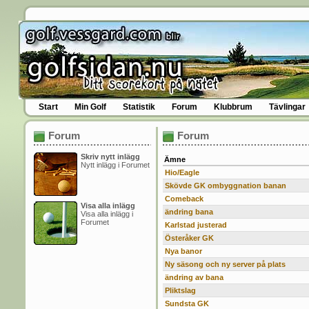
Start
Min Golf
Statistik
Forum
Klubbrum
Tävlingar
Forum
Forum
Skriv nytt inlägg
Ämne
Nytt inlägg i Forumet
Hio/Eagle
Skövde GK ombyggnation banan
Comeback
Visa alla inlägg
ändring bana
Visa alla inlägg i
Forumet
Karlstad justerad
Österåker GK
Nya banor
Ny säsong och ny server på plats
ändring av bana
Pliktslag
Sundsta GK