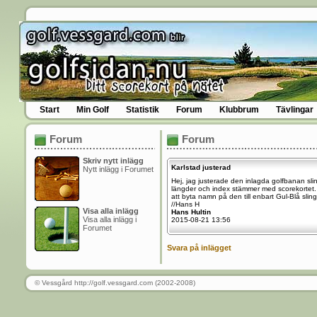
Start
Min Golf
Statistik
Forum
Klubbrum
Tävlingar
Forum
Forum
Skriv nytt inlägg
Karlstad justerad
Nytt inlägg i Forumet
Hej, jag justerade den inlagda golfbanan sli
längder och index stämmer med scorekortet. 
att byta namn på den till enbart Gul-Blå slin
//Hans H
Visa alla inlägg
Hans Hultin
Visa alla inlägg i
2015-08-21 13:56
Forumet
Svara på inlägget
© Vessgård http://golf.vessgard.com (2002-2008)