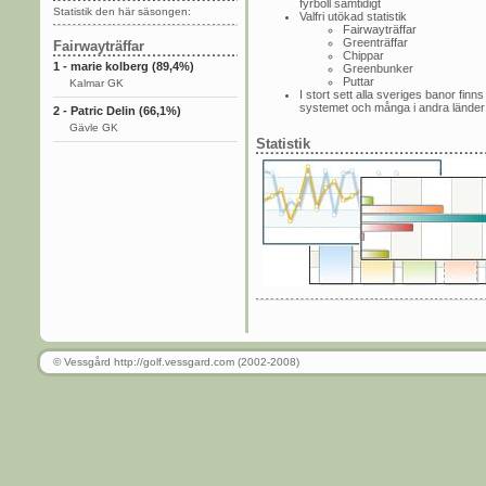
fyrboll samtidigt
Statistik den här säsongen:
Valfri utökad statistik
Fairwayträffar
Greenträffar
Fairwayträffar
Chippar
1 - marie kolberg (89,4%)
Greenbunker
Puttar
Kalmar GK
I stort sett alla sveriges banor finns 
systemet och många i andra länder
2 - Patric Delin (66,1%)
Gävle GK
Statistik
© Vessgård http://golf.vessgard.com (2002-2008)