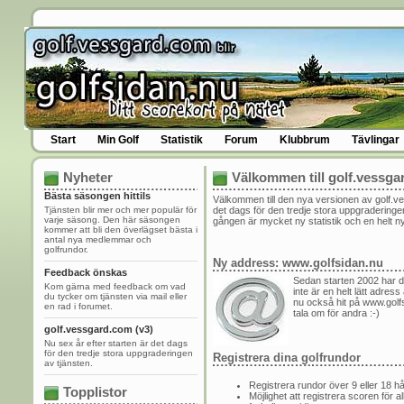
Start
Min Golf
Statistik
Forum
Klubbrum
Tävlingar
Nyheter
Välkommen till golf.vessga
Bästa säsongen hittils
Välkommen till den nya versionen av golf.v
Tjänsten blir mer och mer populär för
det dags för den tredje stora uppgraderinge
varje säsong. Den här säsongen
gången är mycket ny statistik och en helt n
kommer att bli den överlägset bästa i
antal nya medlemmar och
golfrundor.
Ny address: www.golfsidan.nu
Feedback önskas
Sedan starten 2002 har d
Kom gärna med feedback om vad
inte är en helt lätt adress
du tycker om tjänsten via mail eller
nu också hit på www.golfs
en rad i forumet.
tala om för andra :-)
golf.vessgard.com (v3)
Nu sex år efter starten är det dags
för den tredje stora uppgraderingen
Registrera dina golfrundor
av tjänsten.
Registrera rundor över 9 eller 18 hå
Topplistor
Möjlighet att registrera scoren för al