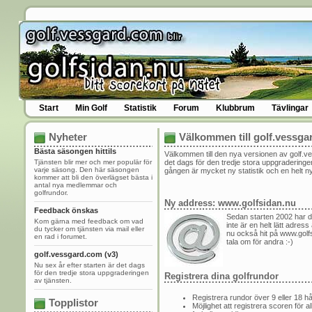
Start
Min Golf
Statistik
Forum
Klubbrum
Tävlingar
Nyheter
Välkommen till golf.vessga
Bästa säsongen hittils
Välkommen till den nya versionen av golf.v
Tjänsten blir mer och mer populär för
det dags för den tredje stora uppgraderinge
varje säsong. Den här säsongen
gången är mycket ny statistik och en helt n
kommer att bli den överlägset bästa i
antal nya medlemmar och
golfrundor.
Ny address: www.golfsidan.nu
Feedback önskas
Sedan starten 2002 har d
Kom gärna med feedback om vad
inte är en helt lätt adress
du tycker om tjänsten via mail eller
nu också hit på www.golfs
en rad i forumet.
tala om för andra :-)
golf.vessgard.com (v3)
Nu sex år efter starten är det dags
för den tredje stora uppgraderingen
Registrera dina golfrundor
av tjänsten.
Registrera rundor över 9 eller 18 hå
Topplistor
Möjlighet att registrera scoren för al