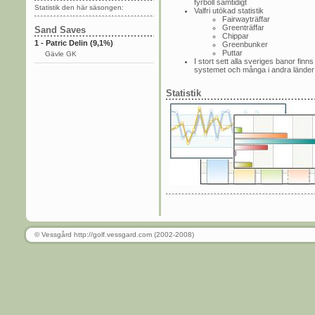
fyrboll samtidigt
Statistik den här säsongen:
Valfri utökad statistik
Fairwayträffar
Greenträffar
Sand Saves
Chippar
1 - Patric Delin (9,1%)
Greenbunker
Puttar
Gävle GK
I stort sett alla sveriges banor finns 
systemet och många i andra länder
Statistik
© Vessgård http://golf.vessgard.com (2002-2008)